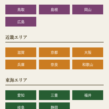
鳥取
島根
岡山
広島
近畿エリア
滋賀
京都
大阪
兵庫
奈良
和歌山
東海エリア
愛知
三重
福井
岐阜
静岡