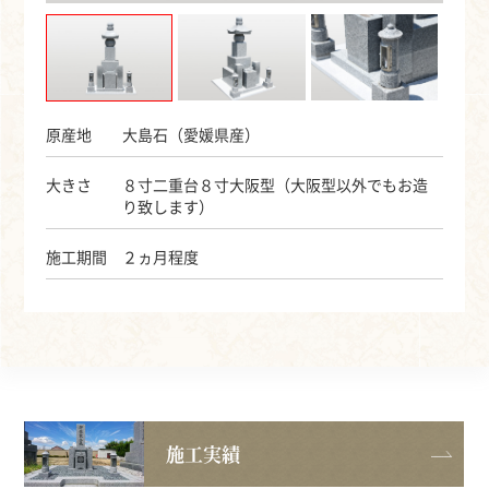
原産地
大島石（愛媛県産）
大きさ
８寸二重台８寸大阪型（大阪型以外でもお造
り致します）
施工期間
２ヵ月程度
施工実績