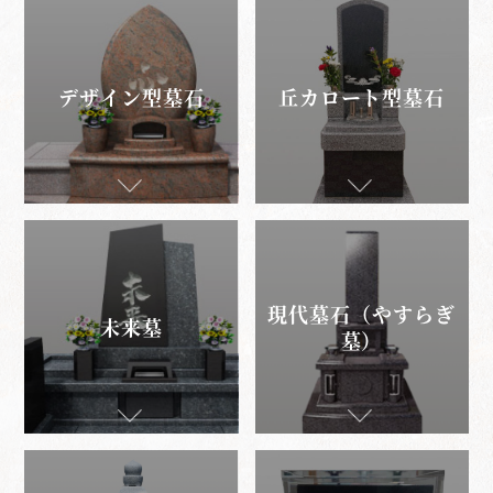
デザイン型墓石
丘カロート型墓石
現代墓石（やすらぎ
未来墓
墓）